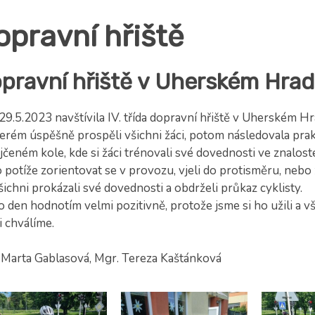
opravní hřiště
pravní hřiště v Uherském Hradi
9.5.2023 navštívila IV. třída dopravní hřiště v Uherském Hra
terém úspěšně prospěli všichni žáci, potom následovala prak
jčeném kole, kde si žáci trénovali své dovednosti ve znalos
o potíže zorientovat se v provozu, vjeli do protisměru, neb
šichni prokázali své dovednosti a obdrželi průkaz cyklisty.
 den hodnotím velmi pozitivně, protože jsme si ho užili a v
i chválíme.
 Marta Gablasová, Mgr. Tereza Kaštánková