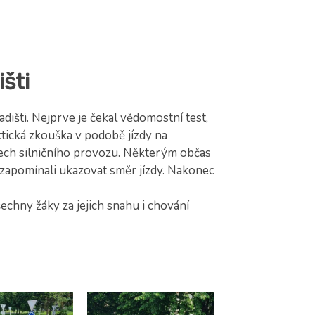
šti
dišti. Nejprve je čekal vědomostní test,
tická zkouška v podobě jízdy na
tech silničního provozu. Některým občas
o zapomínali ukazovat směr jízdy. Nakonec
šechny žáky za jejich snahu i chování