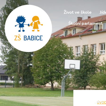
Život ve škole
Jíd
Školní parlament
ÚVO