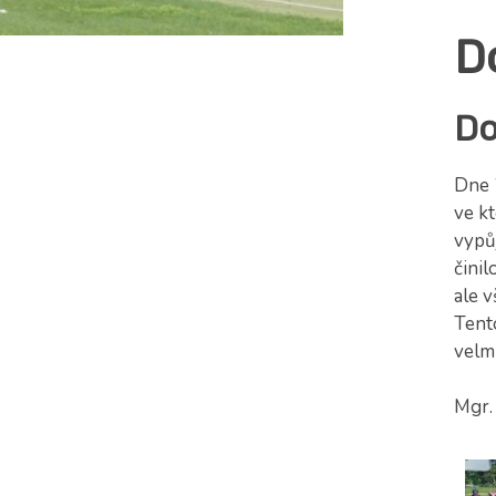
D
Do
Dne 2
ve k
vypů
činil
ale v
Tento
velm
Mgr.