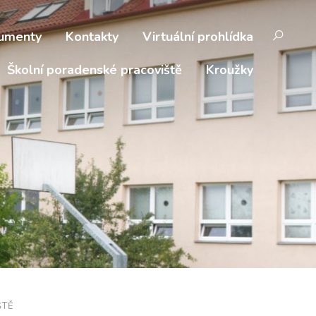
umenty
Kontakty
Virtuální prohlídka
Školní poradenské pracoviště
Kroužky
ŠTĚ