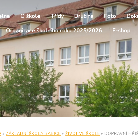
elna
O škole
Třídy
Družina
Foto
Dok
Organizace školního roku 2025/2026
E-shop
D
»
ZÁKLADNÍ ŠKOLA BABICE
»
ŽIVOT VE ŠKOLE
»
DOPRAVNÍ HŘI