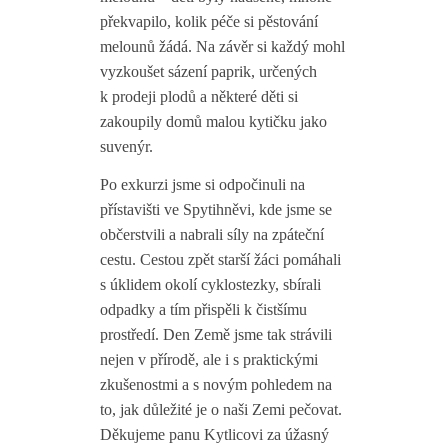
překvapilo, kolik péče si pěstování
melounů žádá. Na závěr si každý mohl
vyzkoušet sázení paprik, určených
k prodeji plodů a některé děti si
zakoupily domů malou kytičku jako
suvenýr.
Po exkurzi jsme si odpočinuli na
přístavišti ve Spytihněvi, kde jsme se
občerstvili a nabrali síly na zpáteční
cestu. Cestou zpět starší žáci pomáhali
s úklidem okolí cyklostezky, sbírali
odpadky a tím přispěli k čistšímu
prostředí. Den Země jsme tak strávili
nejen v přírodě, ale i s praktickými
zkušenostmi a s novým pohledem na
to, jak důležité je o naši Zemi pečovat.
Děkujeme panu Kytlicovi za úžasný