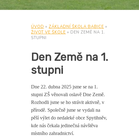
ÚVOD
»
ZÁKLADNÍ ŠKOLA BABICE
»
ŽIVOT VE ŠKOLE
»
DEN ZEMĚ NA 1.
STUPNI
Den Země na 1.
stupni
Dne 22. dubna 2025 jsme se na 1.
stupni ZŠ věnovali oslavě Dne Země.
Rozhodli jsme se ho strávit aktivně, v
přírodě. Společně jsme se vydali na
pěší výlet do nedaleké obce Spytihněv,
kde nás čekala jedinečná návštěva
místního zahradnictví.