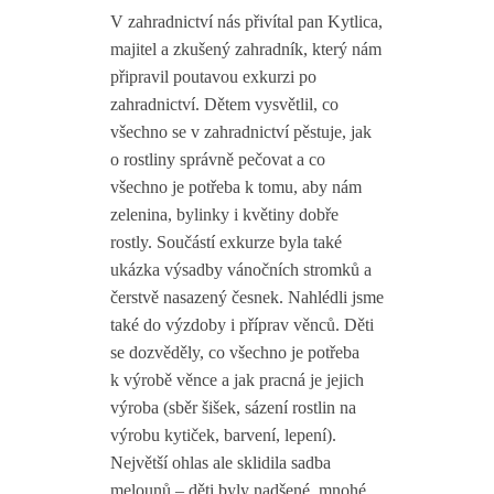
V zahradnictví nás přivítal pan Kytlica,
majitel a zkušený zahradník, který nám
připravil poutavou exkurzi po
zahradnictví. Dětem vysvětlil, co
všechno se v zahradnictví pěstuje, jak
o rostliny správně pečovat a co
všechno je potřeba k tomu, aby nám
zelenina, bylinky i květiny dobře
rostly. Součástí exkurze byla také
ukázka výsadby vánočních stromků a
čerstvě nasazený česnek. Nahlédli jsme
také do výzdoby i příprav věnců. Děti
se dozvěděly, co všechno je potřeba
k výrobě věnce a jak pracná je jejich
výroba (sběr šišek, sázení rostlin na
výrobu kytiček, barvení, lepení).
Největší ohlas ale sklidila sadba
melounů – děti byly nadšené, mnohé