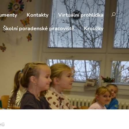
umenty
Kontakty
Virtuální prohlídka
Školní poradenské pracoviště
Kroužky
HŮ