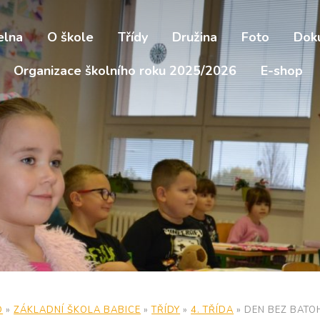
elna
O škole
Třídy
Družina
Foto
Dok
Organizace školního roku 2025/2026
E-shop
D
»
ZÁKLADNÍ ŠKOLA BABICE
»
TŘÍDY
»
4. TŘÍDA
»
DEN BEZ BATO