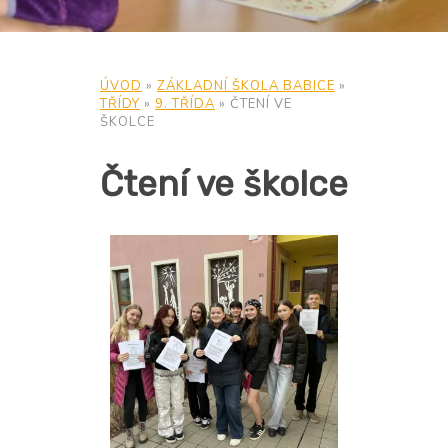
ÚVOD
»
ZÁKLADNÍ ŠKOLA BABICE
»
TŘÍDY
»
9. TŘÍDA
»
ČTENÍ VE
ŠKOLCE
Čtení ve školce