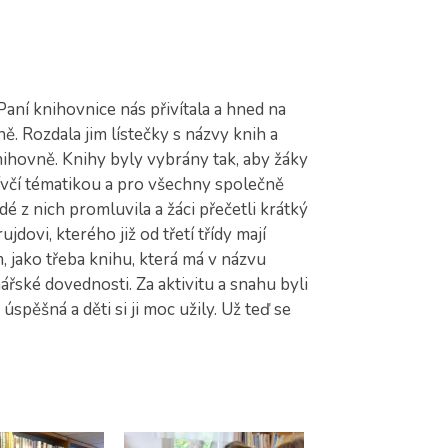
 Paní knihovnice nás přivítala a hned na
ě. Rozdala jim lístečky s názvy knih a
ihovně. Knihy byly vybrány tak, aby žáky
 dívčí tématikou a pro všechny společně
é z nich promluvila a žáci přečetli krátký
dovi, kterého již od třetí třídy mají
em, jako třeba knihu, která má v názvu
ářské dovednosti. Za aktivitu a snahu byli
spěšná a děti si ji moc užily. Už teď se