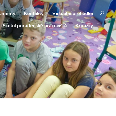
umenty
Kontakty
Virtuální prohlídka
Školní poradenské pracoviště
Kroužky