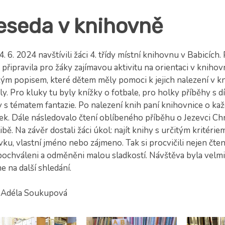
eseda v knihovně
. 6. 2024 navštívili žáci 4. třídy místní knihovnu v Babicích.
připravila pro žáky zajímavou aktivitu na orientaci v knihovn
kým popisem, které dětem měly pomoci k jejich nalezení v kn
ly. Pro kluky tu byly knížky o fotbale, pro holky příběhy s
 s tématem fantazie. Po nalezení knih paní knihovnice o každ
k. Dále následovalo čtení oblíbeného příběhu o Jezevci Chruj
ibě. Na závěr dostali žáci úkol: najít knihy s určitým kritéri
vku, vlastní jméno nebo zájmeno. Tak si procvičili nejen čten
pochváleni a odměněni malou sladkostí. Návštěva byla velmi ú
e na další shledání.
 Adéla Soukupová