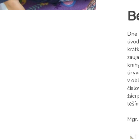
B
Dne 4
úvod 
krát
zauja
knihy
úryve
v obl
číslo
žáci 
těším
Mgr.