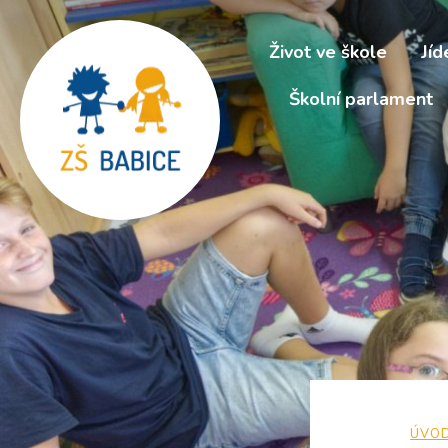
Život ve škole
Jíd
Školní parlament
ÚVO