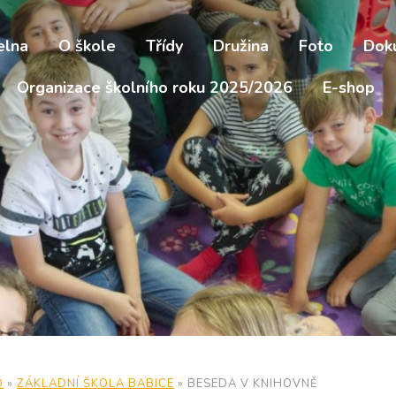
elna
O škole
Třídy
Družina
Foto
Dok
Organizace školního roku 2025/2026
E-shop
D
»
ZÁKLADNÍ ŠKOLA BABICE
»
BESEDA V KNIHOVNĚ