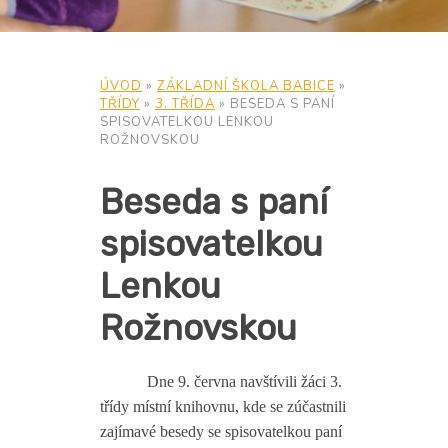
ÚVOD
»
ZÁKLADNÍ ŠKOLA BABICE
»
TŘÍDY
»
3. TŘÍDA
»
BESEDA S PANÍ
SPISOVATELKOU LENKOU
ROŽNOVSKOU
Beseda s paní
spisovatelkou
Lenkou
Rožnovskou
Dne 9. června navštívili žáci 3.
třídy místní knihovnu, kde se zúčastnili
zajímavé besedy se spisovatelkou paní