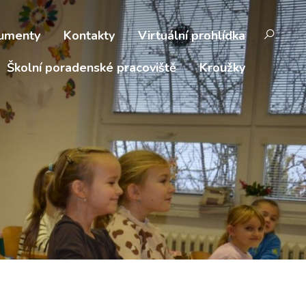
umenty
Kontakty
Virtuální prohlídka
Školní poradenské pracoviště
Kroužky