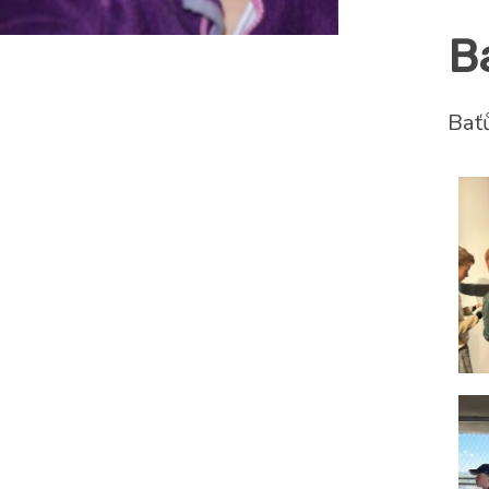
B
Baťů