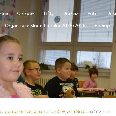
elna
O škole
Třídy
Družina
Foto
Dok
Organizace školního roku 2025/2026
E-shop
D
»
ZÁKLADNÍ ŠKOLA BABICE
»
TŘÍDY
»
5. TŘÍDA
»
BAŤŮV ZLÍN