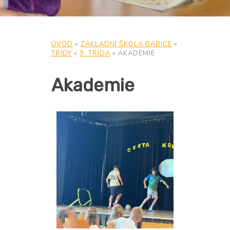
ÚVOD
»
ZÁKLADNÍ ŠKOLA BABICE
»
TŘÍDY
»
9. TŘÍDA
»
AKADEMIE
Akademie