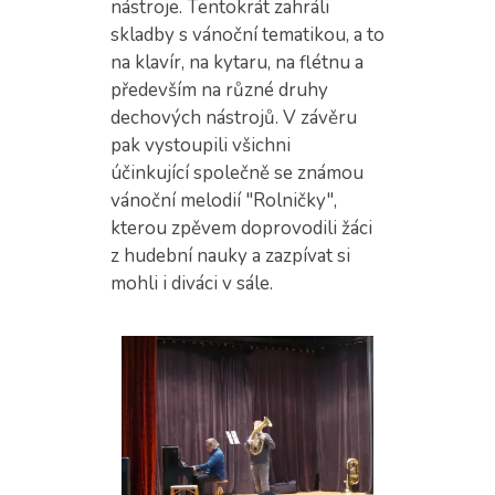
nástroje. Tentokrát zahráli
skladby s vánoční tematikou, a to
na klavír, na kytaru, na flétnu a
především na různé druhy
dechových nástrojů. V závěru
pak vystoupili všichni
účinkující společně se známou
vánoční melodií "Rolničky",
kterou zpěvem doprovodili žáci
z hudební nauky a zazpívat si
mohli i diváci v sále.