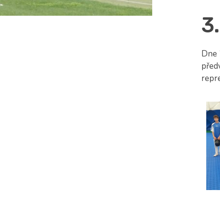
3.
Dne 
před
repre