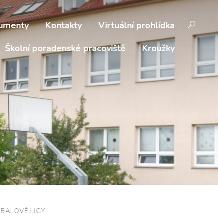
umenty
Kontakty
Virtuální prohlídka
Školní poradenské pracoviště
Kroužky
TBALOVÉ LIGY