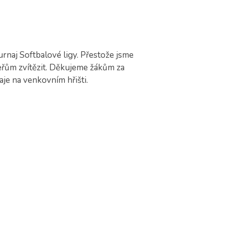
rnaj Softbalové ligy. Přestože jsme
eřům zvítězit. Děkujeme žákům za
aje na venkovním hřišti.