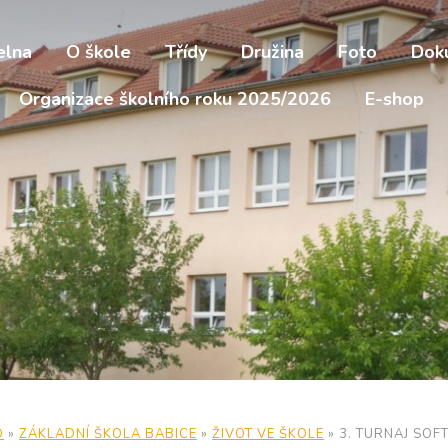
elna
O škole
Třídy
Družina
Foto
Dok
Organizace školního roku 2025/2026
E-shop
D
»
ZÁKLADNÍ ŠKOLA BABICE
»
ŽIVOT VE ŠKOLE
»
3. TURNAJ SOF