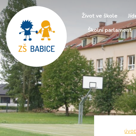
Život ve škole
Jíd
Školní parlament
ÚVO